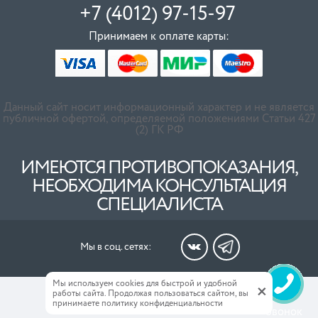
+7 (4012) 97-15-97
Принимаем к оплате карты:
Данный сайт носит информационный характер и не является
публичной офертой, определяемой положениями Статьи 427
(2) ГК РФ
ИМЕЮТСЯ ПРОТИВОПОКАЗАНИЯ,
НЕОБХОДИМА КОНСУЛЬТАЦИЯ
СПЕЦИАЛИСТА
Мы в соц. сетях:
Мы используем cookies для быстрой и удобной
+
работы сайта.
Продолжая пользоваться сайтом, вы
принимаете
политику конфиденциальности
Звонок