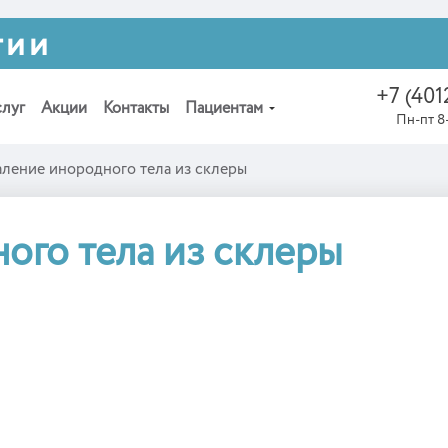
гии
+7 (401
слуг
Акции
Контакты
Пациентам
Пн-пт 8-
аление инородного тела из склеры
ого тела из склеры