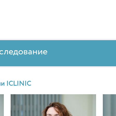
бследование
ии ICLINIC