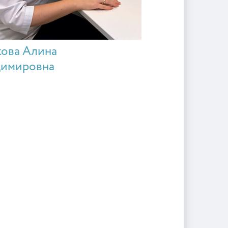
ова Алина
димировна