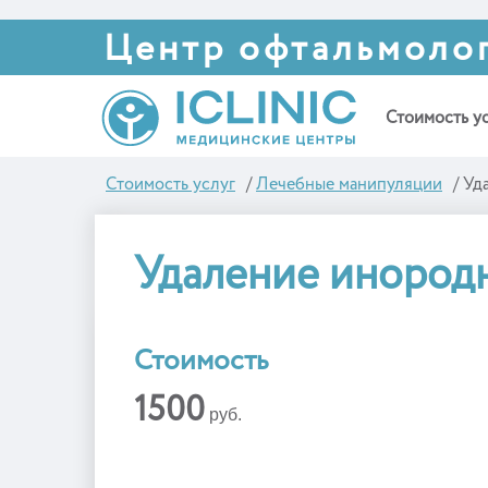
Центр офтальмоло
Стоимость у
Стоимость услуг
/
Лечебные манипуляции
/
Уд
Удаление инородн
Стоимость
1500
руб.