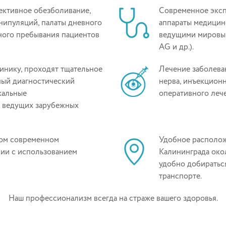
ективное обезболивание,
Современное эксп
нипуляций, палаты дневного
аппараты медицин
ного пребывания пациентов
ведущими мировым
AG и др.).
линику, проходят тщательное
Лечение заболева
ный диагностический
нерва, инъекцион
кальные
оперативного леч
 ведущих зарубежных
ном современном
Удобное располож
ии с использованием
Калининграда око
удобно добираться
транспорте.
Наш профессионализм всегда на страже вашего здоровья.