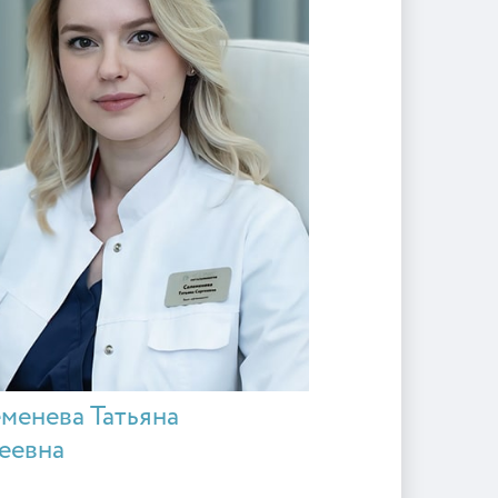
менева Татьяна
еевна