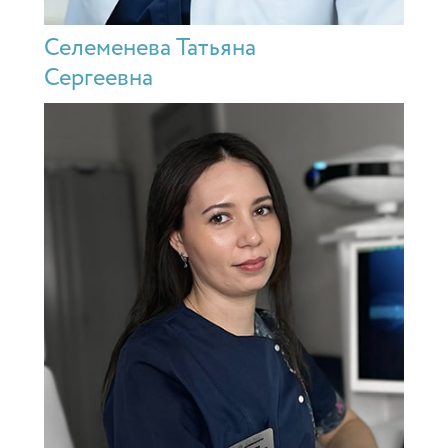
Селеменева Татьяна
Сергеевна